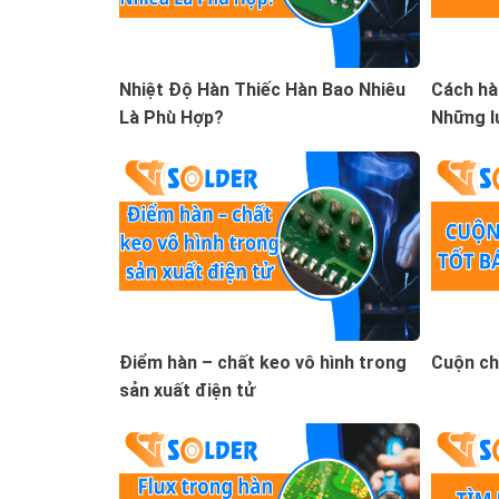
Nhiệt Độ Hàn Thiếc Hàn Bao Nhiêu
Cách hà
Là Phù Hợp?
Những lư
Điểm hàn – chất keo vô hình trong
Cuộn chì
sản xuất điện tử