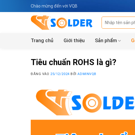
Bỏ
Chào mừng đến với VQB
qua
nội
Tìm
dung
kiếm:
Trang chủ
Giới thiệu
Sản phẩm
G
Tiêu chuẩn ROHS là gì?
ĐĂNG VÀO
25/12/2024
BỞI
ADMINVQB