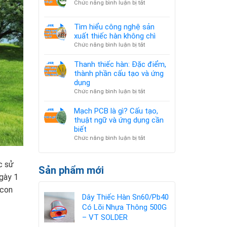
ở
Chức năng bình luận bị tắt
CHÍNH
–
Tiêu
TRỊ
Hàn
chuẩn
&
Tìm hiểu công nghệ sản
hợp
ROHS
ẢNH
tác
xuất thiếc hàn không chì
là
HƯỞNG
làm
ở
Chức năng bình luận bị tắt
gì?
GIÁ
chip
Tìm
KIM
bán
hiểu
Thanh thiếc hàn: Đặc điểm,
LOẠI
dẫn
công
thành phần cấu tạo và ứng
TOÀN
AI
nghệ
dụng
CẦU
sản
ở
Chức năng bình luận bị tắt
xuất
Thanh
thiếc
thiếc
Mạch PCB là gì? Cấu tạo,
hàn
hàn:
thuật ngữ và ứng dụng cần
không
Đặc
biết
chì
điểm,
ở
Chức năng bình luận bị tắt
thành
Mạch
phần
PCB
cấu
c sử
là
Sản phẩm mới
tạo
gì?
ngày 1
và
Cấu
ứng
 con
tạo,
dụng
Dây Thiếc Hàn Sn60/Pb40
thuật
Có Lõi Nhựa Thông 500G
ngữ
và
– VT SOLDER
ứng