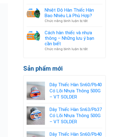
thành
Mạch
phần
PCB
Nhiệt Độ Hàn Thiếc Hàn
cấu
là
Bao Nhiêu Là Phù Hợp?
tạo
gì?
ở
Chức năng bình luận bị tắt
và
Cấu
Nhiệt
ứng
tạo,
Độ
Cách hàn thiếc và nhựa
dụng
thuật
Hàn
thông – Những lưu ý bạn
ngữ
Thiếc
cần biết
và
Hàn
ở
Chức năng bình luận bị tắt
ứng
Bao
Cách
dụng
Nhiêu
hàn
cần
Là
thiếc
biết
Sản phẩm mới
Phù
và
Hợp?
nhựa
thông
Dây Thiếc Hàn Sn60/Pb40
–
Có Lõi Nhựa Thông 500G
Những
lưu
– VT SOLDER
ý
bạn
Dây Thiếc Hàn Sn63/Pb37
cần
Có Lõi Nhựa Thông 500G
biết
– VT SOLDER
Dây Thiếc Hàn Sn60/Pb40