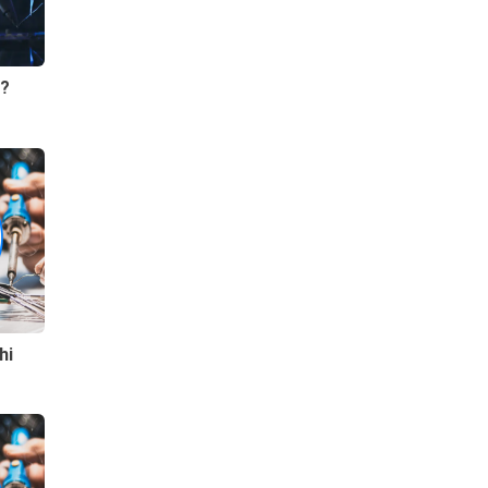
y?
hi