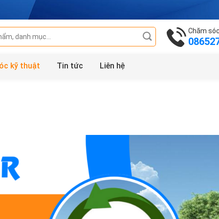
Chăm sóc
08652
óc kỹ thuật
Tin tức
Liên hệ