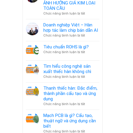
ẢNH HƯỞNG GIÁ KIM LOẠI
TOÀN CẦU
ở
Chức năng bình luận bị tắt
🌍
MỸ
Doanh nghiệp Việt – Hàn
–
hợp tác làm chip bán dẫn AI
VENEZUELA:
ở
Chức năng bình luận bị tắt
CĂNG
Doanh
THẲNG
nghiệp
Tiêu chuẩn ROHS là gì?
ĐỊA
Việt
ở
Chức năng bình luận bị tắt
CHÍNH
–
Tiêu
TRỊ
Hàn
chuẩn
&
Tìm hiểu công nghệ sản
hợp
ROHS
ẢNH
tác
xuất thiếc hàn không chì
là
HƯỞNG
làm
ở
Chức năng bình luận bị tắt
gì?
GIÁ
chip
Tìm
KIM
bán
hiểu
Thanh thiếc hàn: Đặc điểm,
LOẠI
dẫn
công
thành phần cấu tạo và ứng
TOÀN
AI
nghệ
dụng
CẦU
sản
ở
Chức năng bình luận bị tắt
xuất
Thanh
thiếc
thiếc
Mạch PCB là gì? Cấu tạo,
hàn
hàn:
thuật ngữ và ứng dụng cần
không
Đặc
biết
chì
điểm,
ở
Chức năng bình luận bị tắt