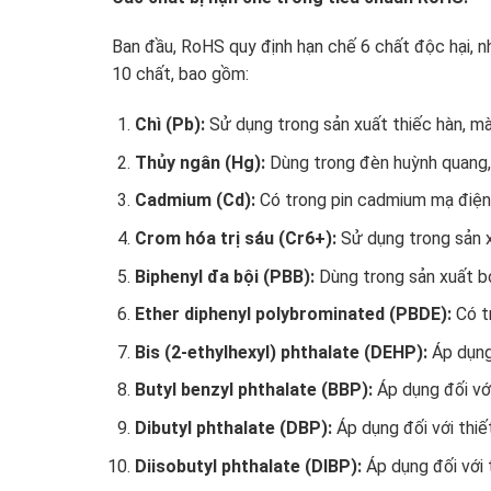
Ban đầu, RoHS quy định hạn chế 6 chất độc hại, 
10 chất, bao gồm:
Chì (Pb):
Sử dụng trong sản xuất thiếc hàn, màn 
Thủy ngân (Hg):
Dùng trong đèn huỳnh quang,
Cadmium (Cd):
Có trong pin cadmium mạ điện, 
Crom hóa trị sáu (Cr6+):
Sử dụng trong sản xu
Biphenyl đa bội (PBB):
Dùng trong sản xuất bọ
Ether diphenyl polybrominated (PBDE):
Có tr
Bis (2-ethylhexyl) phthalate (DEHP):
Áp dụng 
Butyl benzyl phthalate (BBP):
Áp dụng đối với 
Dibutyl phthalate (DBP):
Áp dụng đối với thiết
Diisobutyl phthalate (DIBP):
Áp dụng đối với t