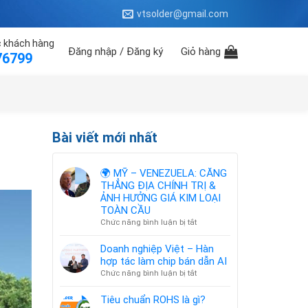
vtsolder@gmail.com
 khách hàng
Đăng nhập / Đăng ký
Giỏ hàng
76799
Bài viết mới nhất
🌍 MỸ – VENEZUELA: CĂNG
THẲNG ĐỊA CHÍNH TRỊ &
ẢNH HƯỞNG GIÁ KIM LOẠI
TOÀN CẦU
ở
Chức năng bình luận bị tắt
🌍
MỸ
Doanh nghiệp Việt – Hàn
–
hợp tác làm chip bán dẫn AI
VENEZUELA:
ở
Chức năng bình luận bị tắt
CĂNG
Doanh
THẲNG
nghiệp
Tiêu chuẩn ROHS là gì?
ĐỊA
Việt