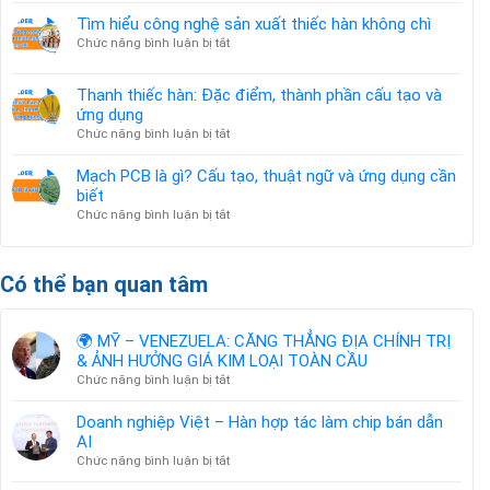
Hàn
chuẩn
&
Tìm hiểu công nghệ sản xuất thiếc hàn không chì
hợp
ROHS
ẢNH
tác
ở
Chức năng bình luận bị tắt
là
HƯỞNG
làm
Tìm
gì?
GIÁ
chip
hiểu
KIM
Thanh thiếc hàn: Đặc điểm, thành phần cấu tạo và
bán
công
LOẠI
ứng dụng
dẫn
nghệ
TOÀN
AI
ở
Chức năng bình luận bị tắt
sản
CẦU
Thanh
xuất
thiếc
thiếc
Mạch PCB là gì? Cấu tạo, thuật ngữ và ứng dụng cần
hàn:
hàn
biết
Đặc
không
ở
Chức năng bình luận bị tắt
điểm,
chì
Mạch
thành
PCB
phần
là
Có thể bạn quan tâm
cấu
gì?
tạo
Cấu
và
tạo,
ứng
🌍 MỸ – VENEZUELA: CĂNG THẲNG ĐỊA CHÍNH TRỊ
thuật
dụng
& ẢNH HƯỞNG GIÁ KIM LOẠI TOÀN CẦU
ngữ
ở
Chức năng bình luận bị tắt
và
🌍
ứng
MỸ
dụng
Doanh nghiệp Việt – Hàn hợp tác làm chip bán dẫn
–
cần
AI
VENEZUELA:
biết
ở
Chức năng bình luận bị tắt
CĂNG
Doanh