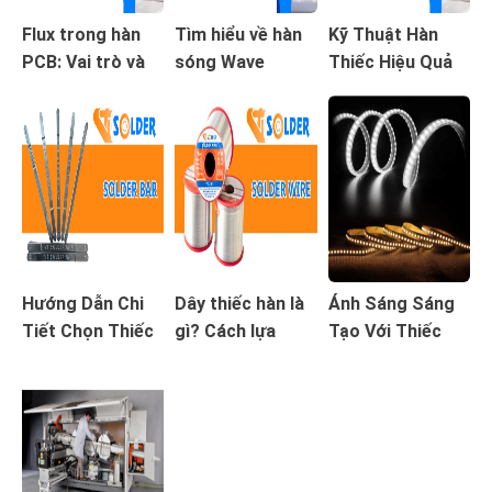
Flux trong hàn
Tìm hiểu về hàn
Kỹ Thuật Hàn
PCB: Vai trò và
sóng Wave
Thiếc Hiệu Quả
cách sử dụng
Soldering
Cao
Hướng Dẫn Chi
Dây thiếc hàn là
Ánh Sáng Sáng
Tiết Chọn Thiếc
gì? Cách lựa
Tạo Với Thiếc
Hàn Thanh và Bể
chọn dây hàn phù
Hàn Trong Đèn
Nhúng Trong Tự
hợp
LED
Động Hóa