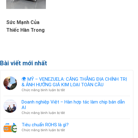
Sức Mạnh Của
Thiếc Hàn Trong
Mối Hàn Điện Tử
Bài viết mới nhất
🌍 MỸ – VENEZUELA: CĂNG THẲNG ĐỊA CHÍNH TRỊ
& ẢNH HƯỞNG GIÁ KIM LOẠI TOÀN CẦU
ở
Chức năng bình luận bị tắt
🌍
MỸ
Doanh nghiệp Việt – Hàn hợp tác làm chip bán dẫn
–
AI
VENEZUELA:
ở
Chức năng bình luận bị tắt
CĂNG
Doanh
THẲNG
nghiệp
Tiêu chuẩn ROHS là gì?
ĐỊA
Việt
ở
Chức năng bình luận bị tắt
CHÍNH
–
Tiêu
TRỊ