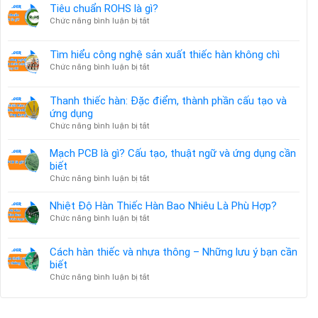
THẲNG
nghiệp
Tiêu chuẩn ROHS là gì?
ĐỊA
Việt
ở
Chức năng bình luận bị tắt
CHÍNH
–
Tiêu
TRỊ
Hàn
chuẩn
&
Tìm hiểu công nghệ sản xuất thiếc hàn không chì
hợp
ROHS
ẢNH
tác
ở
Chức năng bình luận bị tắt
là
HƯỞNG
làm
Tìm
gì?
GIÁ
chip
hiểu
KIM
Thanh thiếc hàn: Đặc điểm, thành phần cấu tạo và
bán
công
LOẠI
ứng dụng
dẫn
nghệ
TOÀN
AI
ở
Chức năng bình luận bị tắt
sản
CẦU
Thanh
xuất
thiếc
thiếc
Mạch PCB là gì? Cấu tạo, thuật ngữ và ứng dụng cần
hàn:
hàn
biết
Đặc
không
ở
Chức năng bình luận bị tắt
điểm,
chì
Mạch
thành
PCB
Nhiệt Độ Hàn Thiếc Hàn Bao Nhiêu Là Phù Hợp?
phần
là
ở
Chức năng bình luận bị tắt
cấu
gì?
Nhiệt
tạo
Cấu
Độ
và
Cách hàn thiếc và nhựa thông – Những lưu ý bạn cần
tạo,
Hàn
ứng
thuật
biết
Thiếc
dụng
ngữ
ở
Chức năng bình luận bị tắt
Hàn
và
Cách
Bao
ứng
hàn
Nhiêu
dụng
thiếc
Là