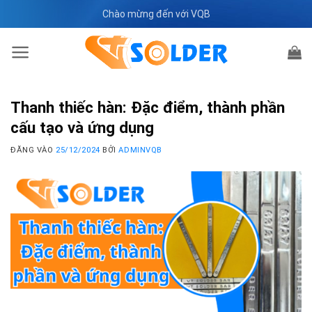
Bỏ
Chào mừng đến với VQB
qua
nội
dung
Thanh thiếc hàn: Đặc điểm, thành phần
cấu tạo và ứng dụng
ĐĂNG VÀO
25/12/2024
BỞI
ADMINVQB