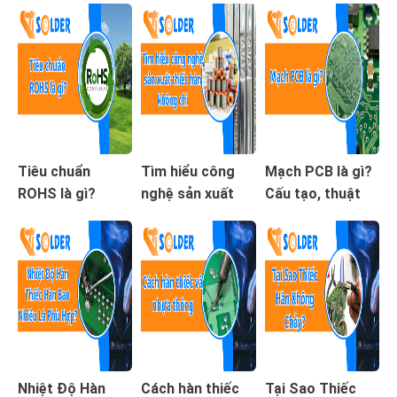
Tiêu chuẩn
Tìm hiểu công
Mạch PCB là gì?
ROHS là gì?
nghệ sản xuất
Cấu tạo, thuật
thiếc hàn không
ngữ và ứng dụng
chì
cần biết
Nhiệt Độ Hàn
Cách hàn thiếc
Tại Sao Thiếc