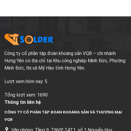
cần
và
Phù
biết
nhựa
Hợp?
thông
–
Những
lưu
ý
bạn
cần
biết
Công ty cổ phần tập đoàn khoáng sản VQB – chi nhánh
Hưng Yên có địa chỉ tại Khu công nghiệp Minh Đức, Phường
Minh Đức, thị xã Mỹ Hào tỉnh Hưng Yên.
Lượt xem hôm nay: 5
Tổng lượt xem: 1690
Thông tin liên hệ
CÔNG TY CỔ PHẦN TẬP ĐOÀN KHOÁNG SẢN VÀ THƯƠNG MẠI
VQB
Văn phòng: Tầng 9, TNVP 24T1, số 1 Nguyễn Huy