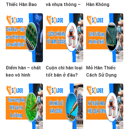
Thiếc Hàn Bao
và nhựa thông –
Hàn Không
Nhiêu Là Phù
Những lưu ý bạn
Chảy? Cách Khắc
Hợp?
cần biết
Phục Hiệu Quả
Điểm hàn – chất
Cuộn chì hàn loại
Mỏ Hàn Thiếc
keo vô hình
tốt bán ở đâu?
Cách Sử Dụng
trong sản xuất
Chi Tiết Cho
điện tử
Người Mới