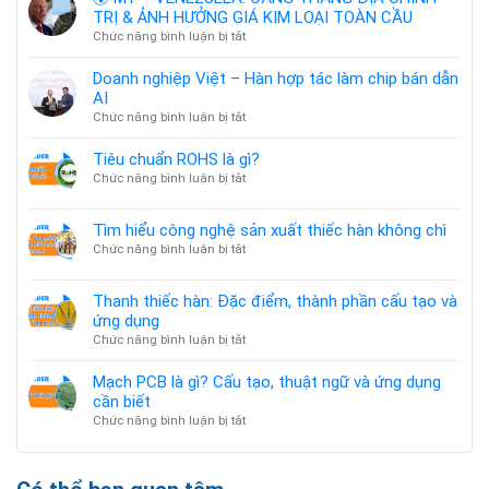
TRỊ & ẢNH HƯỞNG GIÁ KIM LOẠI TOÀN CẦU
ở
Chức năng bình luận bị tắt
🌍
MỸ
Doanh nghiệp Việt – Hàn hợp tác làm chip bán dẫn
–
AI
VENEZUELA:
ở
Chức năng bình luận bị tắt
CĂNG
Doanh
THẲNG
nghiệp
Tiêu chuẩn ROHS là gì?
ĐỊA
Việt
ở
Chức năng bình luận bị tắt
CHÍNH
–
Tiêu
TRỊ
Hàn
chuẩn
&
Tìm hiểu công nghệ sản xuất thiếc hàn không chì
hợp
ROHS
ẢNH
tác
ở
Chức năng bình luận bị tắt
là
HƯỞNG
làm
Tìm
gì?
GIÁ
chip
hiểu
KIM
Thanh thiếc hàn: Đặc điểm, thành phần cấu tạo và
bán
công
LOẠI
ứng dụng
dẫn
nghệ
TOÀN
AI
ở
Chức năng bình luận bị tắt
sản
CẦU
Thanh
xuất
thiếc
thiếc
Mạch PCB là gì? Cấu tạo, thuật ngữ và ứng dụng
hàn:
hàn
cần biết
Đặc
không
ở
Chức năng bình luận bị tắt
điểm,
chì
Mạch
thành
PCB
phần
là
cấu