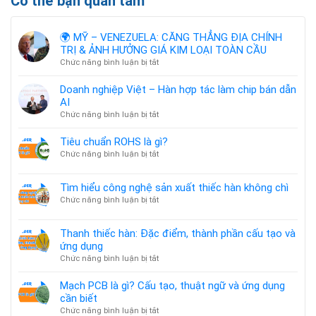
Có thể bạn quan tâm
gì?
tạo
Cấu
và
tạo,
ứng
🌍 MỸ – VENEZUELA: CĂNG THẲNG ĐỊA CHÍNH
thuật
dụng
TRỊ & ẢNH HƯỞNG GIÁ KIM LOẠI TOÀN CẦU
ngữ
ở
Chức năng bình luận bị tắt
và
🌍
ứng
MỸ
dụng
Doanh nghiệp Việt – Hàn hợp tác làm chip bán dẫn
–
cần
AI
VENEZUELA:
biết
ở
Chức năng bình luận bị tắt
CĂNG
Doanh
THẲNG
nghiệp
Tiêu chuẩn ROHS là gì?
ĐỊA
Việt
ở
Chức năng bình luận bị tắt
CHÍNH
–
Tiêu
TRỊ
Hàn
chuẩn
&
Tìm hiểu công nghệ sản xuất thiếc hàn không chì
hợp
ROHS
ẢNH
tác
ở
Chức năng bình luận bị tắt
là
HƯỞNG
làm
Tìm
gì?
GIÁ
chip
hiểu
KIM
Thanh thiếc hàn: Đặc điểm, thành phần cấu tạo và
bán
công
LOẠI
ứng dụng
dẫn
nghệ
TOÀN
AI
ở
Chức năng bình luận bị tắt
sản
CẦU
Thanh
xuất
thiếc
thiếc
Mạch PCB là gì? Cấu tạo, thuật ngữ và ứng dụng
hàn:
hàn
cần biết
Đặc
không
ở
Chức năng bình luận bị tắt