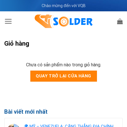
Bỏ
Chào mừng đến với VQB
qua
nội
dung
Giỏ hàng
Chưa có sản phẩm nào trong giỏ hàng.
QUAY TRỞ LẠI CỬA HÀNG
Bài viết mới nhất
🌍 MỸ – VENEZUELA: CĂNG THẲNG ĐỊA CHÍNH