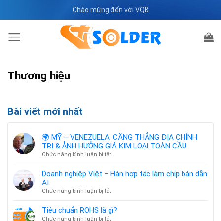
Bỏ
Chào mừng đến với VQB
qua
nội
dung
Thương hiệu
Bài viết mới nhất
🌍 MỸ – VENEZUELA: CĂNG THẲNG ĐỊA CHÍNH
TRỊ & ẢNH HƯỞNG GIÁ KIM LOẠI TOÀN CẦU
ở
Chức năng bình luận bị tắt
🌍
MỸ
Doanh nghiệp Việt – Hàn hợp tác làm chip bán dẫn
–
AI
VENEZUELA:
ở
Chức năng bình luận bị tắt
CĂNG
Doanh
THẲNG
nghiệp
Tiêu chuẩn ROHS là gì?
ĐỊA
Việt
ở
Chức năng bình luận bị tắt