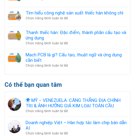
CHÍNH
–
Tiêu
TRỊ
Hàn
chuẩn
&
Tìm hiểu công nghệ sản xuất thiếc hàn không chì
hợp
ROHS
ẢNH
tác
ở
Chức năng bình luận bị tắt
là
HƯỞNG
làm
Tìm
gì?
GIÁ
chip
hiểu
KIM
Thanh thiếc hàn: Đặc điểm, thành phần cấu tạo và
bán
công
LOẠI
ứng dụng
dẫn
nghệ
TOÀN
AI
ở
Chức năng bình luận bị tắt
sản
CẦU
Thanh
xuất
thiếc
thiếc
Mạch PCB là gì? Cấu tạo, thuật ngữ và ứng dụng
hàn:
hàn
cần biết
Đặc
không
ở
Chức năng bình luận bị tắt
điểm,
chì
Mạch
thành
PCB
phần
là
Có thể bạn quan tâm
cấu
gì?
tạo
Cấu
và
tạo,
ứng
🌍 MỸ – VENEZUELA: CĂNG THẲNG ĐỊA CHÍNH
thuật
dụng
TRỊ & ẢNH HƯỞNG GIÁ KIM LOẠI TOÀN CẦU
ngữ
ở
Chức năng bình luận bị tắt
và
🌍
ứng
MỸ
dụng
Doanh nghiệp Việt – Hàn hợp tác làm chip bán dẫn
–
cần
AI
VENEZUELA:
biết
ở
Chức năng bình luận bị tắt