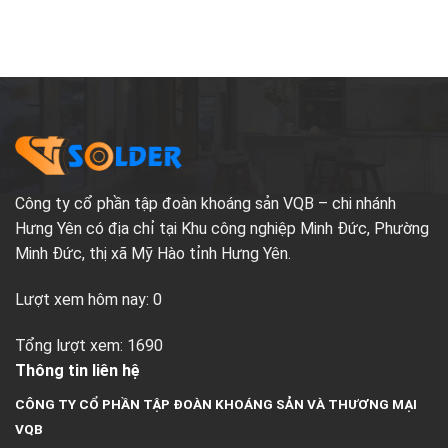
dụng
thiếc
Là
cần
và
Phù
biết
nhựa
Hợp?
thông
–
Những
lưu
ý
bạn
cần
biết
Công ty cổ phần tập đoàn khoáng sản VQB – chi nhánh
Hưng Yên có địa chỉ tại Khu công nghiệp Minh Đức, Phường
Minh Đức, thị xã Mỹ Hào tỉnh Hưng Yên.
Lượt xem hôm nay: 0
Tổng lượt xem: 1690
Thông tin liên hệ
CÔNG TY CỔ PHẦN TẬP ĐOÀN KHOÁNG SẢN VÀ THƯƠNG MẠI
VQB