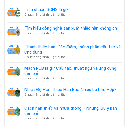
CĂNG
Doanh
THẲNG
nghiệp
Tiêu chuẩn ROHS là gì?
ĐỊA
Việt
ở
Chức năng bình luận bị tắt
CHÍNH
–
Tiêu
TRỊ
Hàn
chuẩn
&
Tìm hiểu công nghệ sản xuất thiếc hàn không chì
hợp
ROHS
ẢNH
tác
ở
Chức năng bình luận bị tắt
là
HƯỞNG
làm
Tìm
gì?
GIÁ
chip
hiểu
KIM
Thanh thiếc hàn: Đặc điểm, thành phần cấu tạo và
bán
công
LOẠI
ứng dụng
dẫn
nghệ
TOÀN
AI
ở
Chức năng bình luận bị tắt
sản
CẦU
Thanh
xuất
thiếc
thiếc
Mạch PCB là gì? Cấu tạo, thuật ngữ và ứng dụng
hàn:
hàn
cần biết
Đặc
không
ở
Chức năng bình luận bị tắt
điểm,
chì
Mạch
thành
PCB
Nhiệt Độ Hàn Thiếc Hàn Bao Nhiêu Là Phù Hợp?
phần
là
ở
Chức năng bình luận bị tắt
cấu
gì?
Nhiệt
tạo
Cấu
Độ
và
Cách hàn thiếc và nhựa thông – Những lưu ý bạn
tạo,
Hàn
ứng
thuật
cần biết
Thiếc
dụng
ngữ
ở
Chức năng bình luận bị tắt
Hàn
và
Cách
Bao
ứng
hàn
Nhiêu