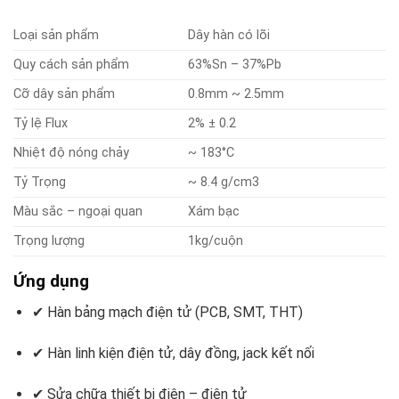
Loại sản phẩm
Dây hàn có lõi
Quy cách sản phẩm
63%Sn – 37%Pb
Cỡ dây sản phẩm
0.8mm ~ 2.5mm
Tỷ lệ Flux
2% ± 0.2
Nhiệt độ nóng chảy
~ 183°C
Tỷ Trọng
~ 8.4 g/cm3
Màu sắc – ngoại quan
Xám bạc
Trọng lượng
1kg/cuộn
Ứng dụng
✔ Hàn bảng mạch điện tử (PCB, SMT, THT)
✔ Hàn linh kiện điện tử, dây đồng, jack kết nối
✔ Sửa chữa thiết bị điện – điện tử