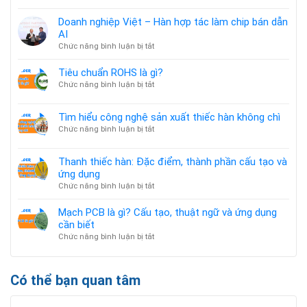
🌍
MỸ
Doanh nghiệp Việt – Hàn hợp tác làm chip bán dẫn
–
AI
VENEZUELA:
ở
Chức năng bình luận bị tắt
CĂNG
Doanh
THẲNG
nghiệp
Tiêu chuẩn ROHS là gì?
ĐỊA
Việt
ở
Chức năng bình luận bị tắt
CHÍNH
–
Tiêu
TRỊ
Hàn
chuẩn
&
Tìm hiểu công nghệ sản xuất thiếc hàn không chì
hợp
ROHS
ẢNH
tác
ở
Chức năng bình luận bị tắt
là
HƯỞNG
làm
Tìm
gì?
GIÁ
chip
hiểu
KIM
Thanh thiếc hàn: Đặc điểm, thành phần cấu tạo và
bán
công
LOẠI
ứng dụng
dẫn
nghệ
TOÀN
AI
ở
Chức năng bình luận bị tắt
sản
CẦU
Thanh
xuất
thiếc
thiếc
Mạch PCB là gì? Cấu tạo, thuật ngữ và ứng dụng
hàn:
hàn
cần biết
Đặc
không
ở
Chức năng bình luận bị tắt
điểm,
chì
Mạch
thành
PCB
phần
là
Có thể bạn quan tâm
cấu
gì?
tạo
Cấu
và
tạo,