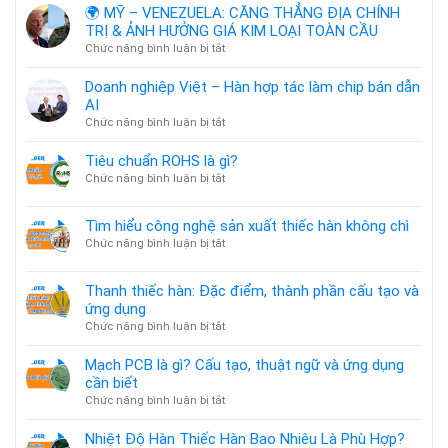
ứng
🌍 MỸ – VENEZUELA: CĂNG THẲNG ĐỊA CHÍNH
thuật
dụng
TRỊ & ẢNH HƯỞNG GIÁ KIM LOẠI TOÀN CẦU
ngữ
ở
Chức năng bình luận bị tắt
và
🌍
ứng
MỸ
dụng
Doanh nghiệp Việt – Hàn hợp tác làm chip bán dẫn
–
cần
AI
VENEZUELA:
biết
ở
Chức năng bình luận bị tắt
CĂNG
Doanh
THẲNG
nghiệp
Tiêu chuẩn ROHS là gì?
ĐỊA
Việt
ở
Chức năng bình luận bị tắt
CHÍNH
–
Tiêu
TRỊ
Hàn
chuẩn
&
Tìm hiểu công nghệ sản xuất thiếc hàn không chì
hợp
ROHS
ẢNH
tác
ở
Chức năng bình luận bị tắt
là
HƯỞNG
làm
Tìm
gì?
GIÁ
chip
hiểu
KIM
Thanh thiếc hàn: Đặc điểm, thành phần cấu tạo và
bán
công
LOẠI
ứng dụng
dẫn
nghệ
TOÀN
AI
ở
Chức năng bình luận bị tắt
sản
CẦU
Thanh
xuất
thiếc
thiếc
Mạch PCB là gì? Cấu tạo, thuật ngữ và ứng dụng
hàn:
hàn
cần biết
Đặc
không
ở
Chức năng bình luận bị tắt
điểm,
chì
Mạch
thành
PCB
Nhiệt Độ Hàn Thiếc Hàn Bao Nhiêu Là Phù Hợp?
phần